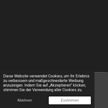
Diese Website verwendet Cookies, um Ihr Erlebnis
zu verbessern und maßgeschneiderte Werbung
I
F
anzuzeigen. Indem Sie auf „Akzeptieren“ klicken,
n
a
stimmen Sie der Verwendung aller Cookies zu.
s
c
© 2026 EXIT Models
t
e
Ablehnen
Zustimmen
Mit Unterstützung von
Webador
a
b
g
o