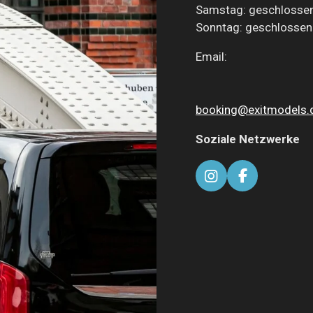
Samstag: geschlosse
Sonntag: geschlossen
Email:
booking@exitmodels.
Soziale Netzwerke
I
F
n
a
s
c
t
e
a
b
g
o
r
o
a
k
m