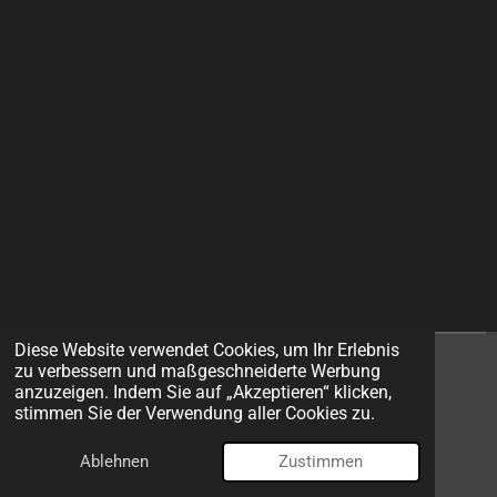
Diese Website verwendet Cookies, um Ihr Erlebnis
zu verbessern und maßgeschneiderte Werbung
I
F
anzuzeigen. Indem Sie auf „Akzeptieren“ klicken,
n
a
stimmen Sie der Verwendung aller Cookies zu.
s
c
© 2026 EXIT Models
t
e
Ablehnen
Zustimmen
Mit Unterstützung von
Webador
a
b
g
o