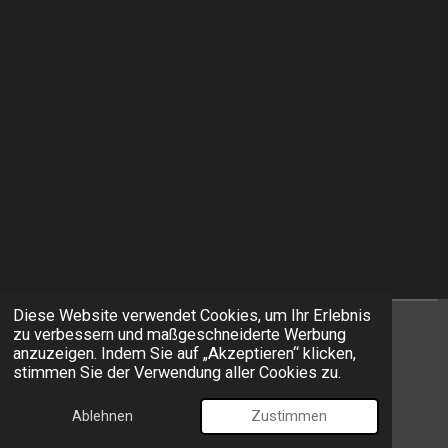
Diese Website verwendet Cookies, um Ihr Erlebnis
zu verbessern und maßgeschneiderte Werbung
I
F
anzuzeigen. Indem Sie auf „Akzeptieren“ klicken,
n
a
stimmen Sie der Verwendung aller Cookies zu.
s
c
© 2026 EXIT Models
t
e
Ablehnen
Zustimmen
Mit Unterstützung von
Webador
a
b
g
o