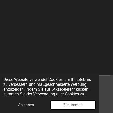
Diese Website verwendet Cookies, um Ihr Erlebnis
zu verbessern und maßgeschneiderte Werbung
I
F
anzuzeigen. Indem Sie auf „Akzeptieren“ klicken,
n
a
stimmen Sie der Verwendung aller Cookies zu.
s
c
© 2026 EXIT Models
t
e
Ablehnen
Zustimmen
Mit Unterstützung von
Webador
a
b
g
o