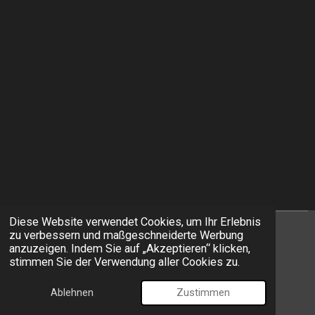
Diese Website verwendet Cookies, um Ihr Erlebnis
zu verbessern und maßgeschneiderte Werbung
I
F
anzuzeigen. Indem Sie auf „Akzeptieren“ klicken,
n
a
stimmen Sie der Verwendung aller Cookies zu.
s
c
© 2026 EXIT Models
t
e
Ablehnen
Zustimmen
Mit Unterstützung von
Webador
a
b
g
o