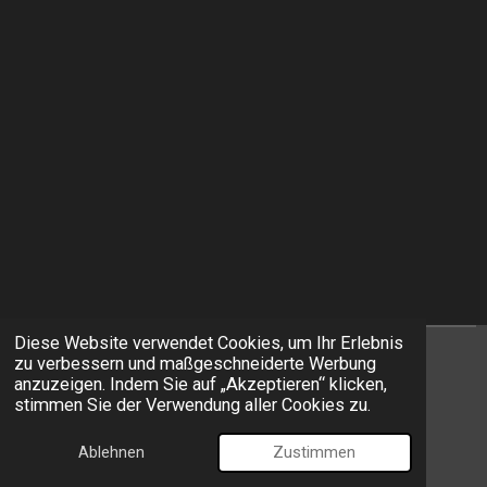
Diese Website verwendet Cookies, um Ihr Erlebnis
zu verbessern und maßgeschneiderte Werbung
I
F
anzuzeigen. Indem Sie auf „Akzeptieren“ klicken,
n
a
stimmen Sie der Verwendung aller Cookies zu.
s
c
© 2026 EXIT Models
t
e
Ablehnen
Zustimmen
Mit Unterstützung von
Webador
a
b
g
o