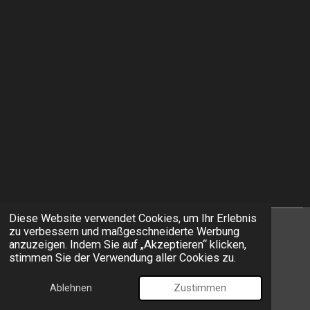
Diese Website verwendet Cookies, um Ihr Erlebnis
zu verbessern und maßgeschneiderte Werbung
I
F
anzuzeigen. Indem Sie auf „Akzeptieren“ klicken,
n
a
stimmen Sie der Verwendung aller Cookies zu.
s
c
© 2026 EXIT Models
t
e
Ablehnen
Zustimmen
Mit Unterstützung von
Webador
a
b
g
o