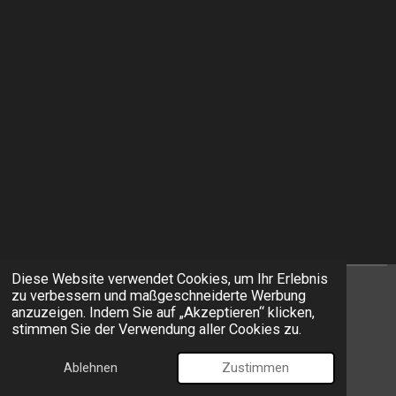
Diese Website verwendet Cookies, um Ihr Erlebnis
zu verbessern und maßgeschneiderte Werbung
I
F
anzuzeigen. Indem Sie auf „Akzeptieren“ klicken,
n
a
stimmen Sie der Verwendung aller Cookies zu.
s
c
© 2026 EXIT Models
t
e
Ablehnen
Zustimmen
Mit Unterstützung von
Webador
a
b
g
o