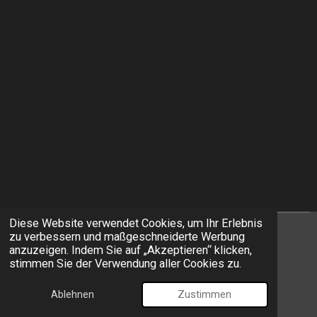
Diese Website verwendet Cookies, um Ihr Erlebnis
zu verbessern und maßgeschneiderte Werbung
I
F
anzuzeigen. Indem Sie auf „Akzeptieren“ klicken,
n
a
stimmen Sie der Verwendung aller Cookies zu.
s
c
© 2026 EXIT Models
t
e
Ablehnen
Zustimmen
Mit Unterstützung von
Webador
a
b
g
o