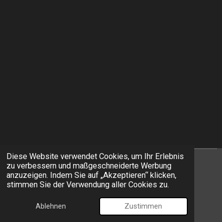
Diese Website verwendet Cookies, um Ihr Erlebnis
zu verbessern und maßgeschneiderte Werbung
I
F
anzuzeigen. Indem Sie auf „Akzeptieren“ klicken,
n
a
stimmen Sie der Verwendung aller Cookies zu.
s
c
© 2026 EXIT Models
t
e
Ablehnen
Zustimmen
Mit Unterstützung von
Webador
a
b
g
o