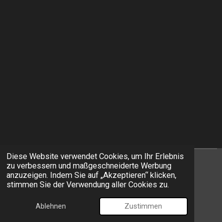
Diese Website verwendet Cookies, um Ihr Erlebnis
zu verbessern und maßgeschneiderte Werbung
I
F
anzuzeigen. Indem Sie auf „Akzeptieren“ klicken,
n
a
stimmen Sie der Verwendung aller Cookies zu.
s
c
© 2026 EXIT Models
t
e
Ablehnen
Zustimmen
Mit Unterstützung von
Webador
a
b
g
o