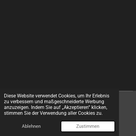
Diese Website verwendet Cookies, um Ihr Erlebnis
zu verbessern und maßgeschneiderte Werbung
I
F
anzuzeigen. Indem Sie auf „Akzeptieren“ klicken,
n
a
stimmen Sie der Verwendung aller Cookies zu.
s
c
© 2026 EXIT Models
t
e
Ablehnen
Zustimmen
Mit Unterstützung von
Webador
a
b
g
o